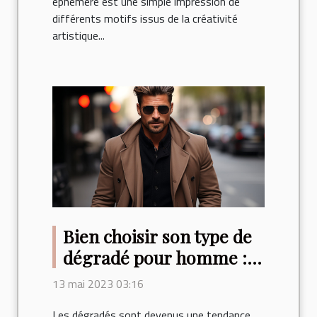
éphémère est une simple impression de
différents motifs issus de la créativité
artistique...
Bien choisir son type de
dégradé pour homme :
Conseils et idées de
13 mai 2023 03:16
coiffures
Les dégradés sont devenus une tendance