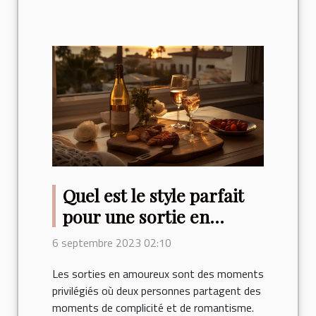
Quel est le style parfait
pour une sortie en
amoureux ?
6 septembre 2023 02:10
Les sorties en amoureux sont des moments
privilégiés où deux personnes partagent des
moments de complicité et de romantisme.