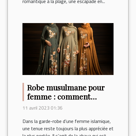
romantique à la plage, une escapade en...
Robe musulmane pour
femme : comment
choisir la abaya tendance
11 avril 2023 01:36
et adaptée ?
Dans la garde-robe d’une femme islamique,
une tenue reste toujours la plus appréciée et
la plus portée. Il s’agit de la abaya qui est