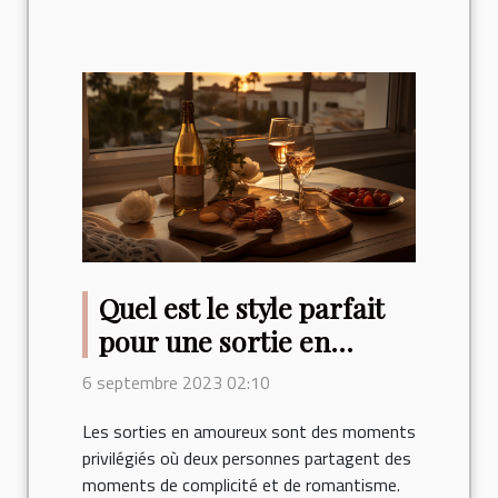
Quel est le style parfait
pour une sortie en
amoureux ?
6 septembre 2023 02:10
Les sorties en amoureux sont des moments
privilégiés où deux personnes partagent des
moments de complicité et de romantisme.