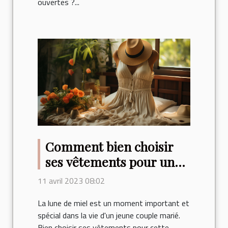
ouvertes ?...
Comment bien choisir
ses vêtements pour une
lune de miel ?
11 avril 2023 08:02
La lune de miel est un moment important et
spécial dans la vie d'un jeune couple marié.
Bien choisir ses vêtements pour cette