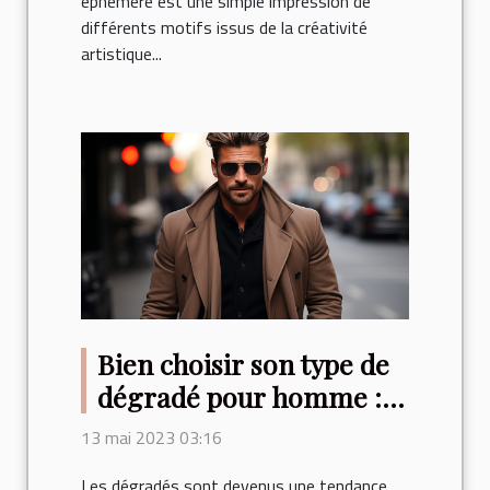
éphémère est une simple impression de
différents motifs issus de la créativité
artistique...
Bien choisir son type de
dégradé pour homme :
Conseils et idées de
13 mai 2023 03:16
coiffures
Les dégradés sont devenus une tendance