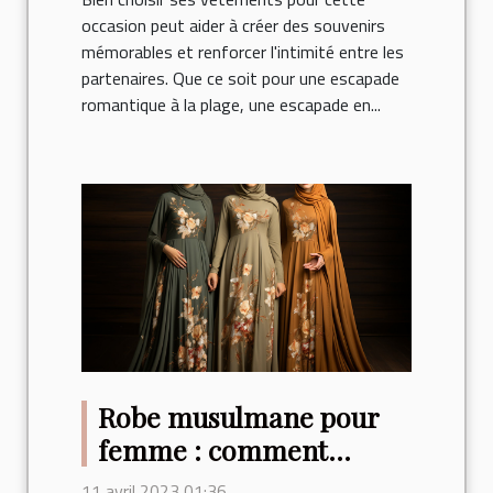
occasion peut aider à créer des souvenirs
mémorables et renforcer l'intimité entre les
partenaires. Que ce soit pour une escapade
romantique à la plage, une escapade en...
Robe musulmane pour
femme : comment
choisir la abaya tendance
11 avril 2023 01:36