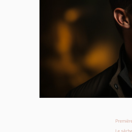
Première
Le sèche