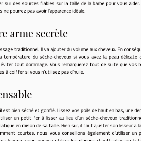
 sur des sources fiables sur la taille de la barbe pour vous aider. 
 ne pourrez pas avoir l’apparence idéale.
re arme secrète
ssage traditionnel. Il va ajouter du volume aux cheveux. En conséq
la température du sèche-cheveux si vous avez la peau délicate 
ur éviter tout dommage. Vous remarquerez tout de suite que vos 
s à coiffer si vous n’utilisez pas d’huile.
pensable
l est bien séché et gonflé. Lissez vos poils de haut en bas, une den
tiliser un petit fer à lisser au lieu d’un sèche-cheveux traditionne
tique en raison de sa taille. Bien sûr, il faut ajuster son lisseur à la 
amment courtes, nous vous conseillons également d’utiliser un 
ez longue, vous pouvez utiliser les plaques chauffantes ou la 