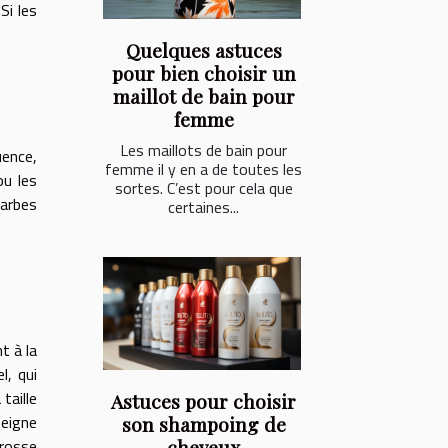
Si les
Quelques astuces
pour bien choisir un
maillot de bain pour
femme
Les maillots de bain pour
uence,
femme il y en a de toutes les
ou les
sortes. C’est pour cela que
barbes
certaines...
t à la
l, qui
taille
Astuces pour choisir
peigne
son shampoing de
brosse
cheveux