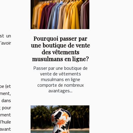
est un
Pourquoi passer par
’avoir
une boutique de vente
des vêtements
musulmans en ligne?
Passer par une boutique de
vente de vêtements
musulmans en ligne
comporte de nombreux
be (et
avantages...
mment,
s dans
g pour
dement
’huile
avant