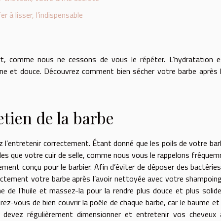
er à lisser, l’indispensable
art, comme nous ne cessons de vous le répéter. L’hydratation 
ine et douce. Découvrez comment bien sécher votre barbe après l
etien de la barbe
z l’entretenir correctement. Étant donné que les poils de votre bar
bles que votre cuir de selle, comme nous vous le rappelons fréque
ement conçu pour le barbier. Afin d’éviter de déposer des bactérie
rrectement votre barbe après l’avoir nettoyée avec votre shampoin
me de l’huile et massez-la pour la rendre plus douce et plus soli
rez-vous de bien couvrir la poêle de chaque barbe, car le baume et l
s devez régulièrement dimensionner et entretenir vos cheveux 